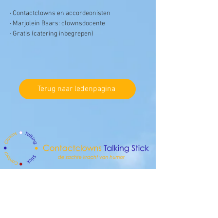
· Contactclowns en accordeonisten
· Marjolein Baars: clownsdocente
· Gratis (catering inbegrepen)
Terug naar ledenpagina
Contactclowns Talking Stick vzw
Erkende vereniging door de Vlaamse overheid
Paul van Ostaijenlaan 2
3001 Heverlee, Leuven