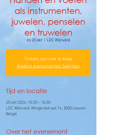
als instrumenten,
juwelen, penselen
en truwelen
zo 20 okt
  |  
LDC Wijnveld
Tickets zijn niet te koop
Andere evenementen bekijken
Tijd en locatie
20 okt 2024, 10:20 – 16:20
LDC Wijnveld, Wingerdstraat 14, 3000 Leuven,
België
Over het evenement