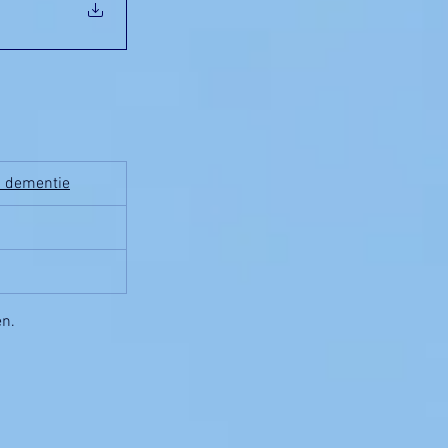
an dementie
en.