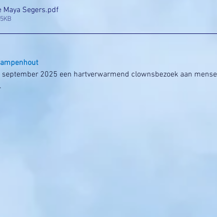
e Maya Segers
.pdf
85KB
 Kampenhout
1 september 2025 een hartverwarmend clownsbezoek aan mense
.