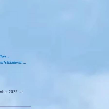
ffen …
herfstbladeren …
mber 2025. Je 