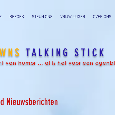
R
BEZOEK
STEUN ONS
VRIJWILLIGER
OVER ONS
OWNS
TALKING STICK
 van humor ... al is het voor een ogenbli
jd Nieuwsberichten