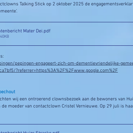
ctclowns Talking Stick op 2 oktober 2025 de engagementsverklar
emeente’.
enbericht Mater Dei
.pdf
840KB
s:
pingen/pepingen-engageert-zich-om-dementievriendelijke-geme
~a1ca7bf5/?referrer=https%3A%2F%2Fwww.google.com%2F
oechout
chten wij een ontroerend clownsbezoek aan de bewoners van Huiz
van de moeder van contactclown Cristel Vernieuwe. Op 29 juli is h