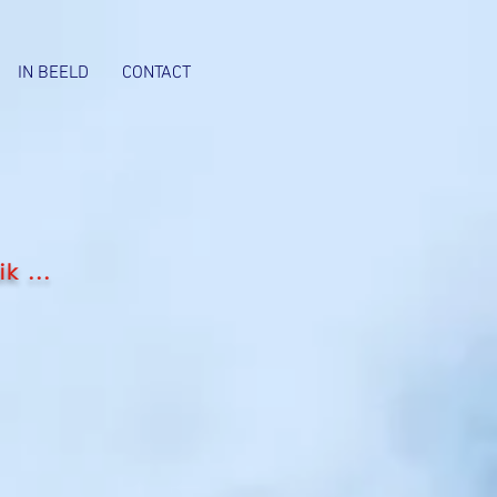
IN BEELD
CONTACT
k ...