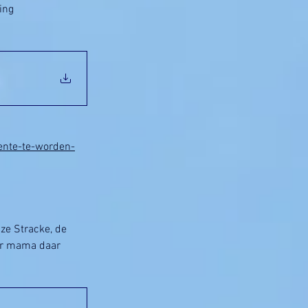
ing 
ente-te-worden-
e Stracke, de 
aar mama daar 