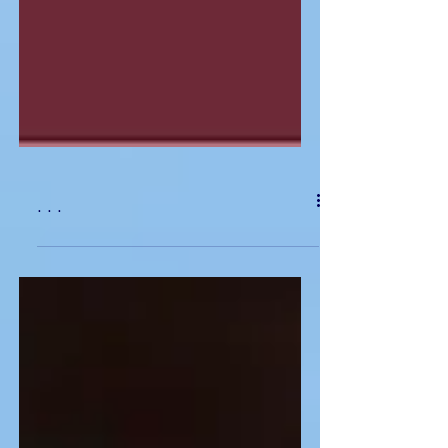
. . .