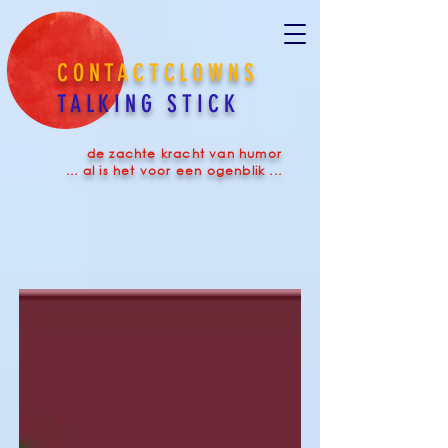
CONTACTCLOWNS
TALKING STICK
de zachte kracht van humor
... al is het voor een ogenblik ...